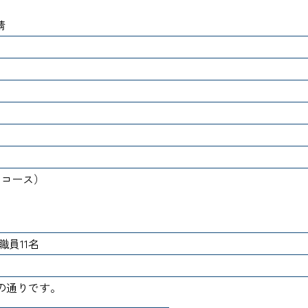
靖
月コース）
職員11名
の通りです。