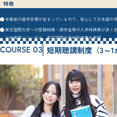
特徴
卒業後の進学目標が定まっているので、安心して日本語の
東京国際大学への受験特典・奨学金等の入学特典等が多く
※特典等については、
東京国際大学特別推薦
を参照
COURSE 03
短期聴講制度
（3～