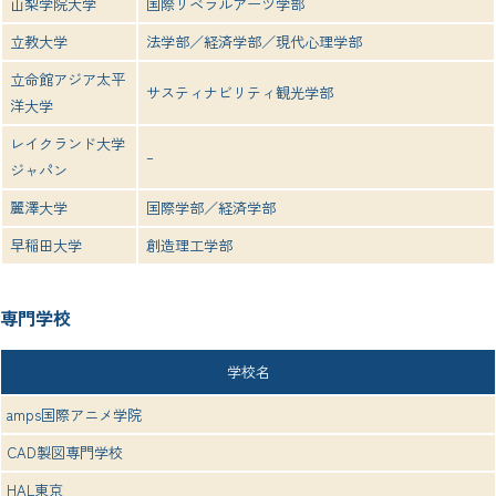
山梨学院大学
国際リベラルアーツ学部
立教大学
法学部／経済学部／現代心理学部
立命館アジア太平
サスティナビリティ観光学部
洋大学
レイクランド大学
–
ジャパン
麗澤大学
国際学部／経済学部
早稲田大学
創造理工学部
専門学校
学校名
amps国際アニメ学院
CAD製図専門学校
HAL東京