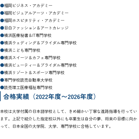
●
福岡ビジネス・アカデミー
●
福岡ビジュアルアーツ・アカデミー
●
福岡ホスピタリティ・アカデミー
●
目白ファッション＆アートカレッジ
●
横浜医療秘書＆IT専門学校
●
横浜ウェディング＆ブライダル専門学校
●
横浜こども専門学校
●
横浜スイーツ＆カフェ専門学校
●
横浜ビューティー＆ブライダル専門学校
●
横浜リゾート＆スポーツ専門学校
●
専門学校読売自動車大学校
●
読売理工医療福祉専門学校
合格実績（2022年度〜2026年度）
本校は大学付属の日本語学校として、きめ細かい丁寧な進路指導を行ってい
ます。上記で紹介した指定校以外にも卒業生は自分の夢、将来の目標に向か
って、日本全国の大学院、大学、専門学校に合格しています。