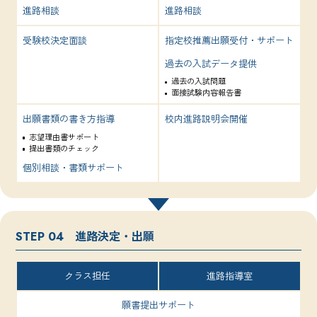
進路相談
進路相談
受験校決定面談
指定校推薦出願受付・サポート
過去の入試データ提供
過去の入試問題
面接試験内容報告書
出願書類の書き方指導
校内進路説明会開催
志望理由書サポート
提出書類のチェック
個別相談・書類サポート
進路決定・出願
STEP 04
クラス担任
進路指導室
願書提出サポート