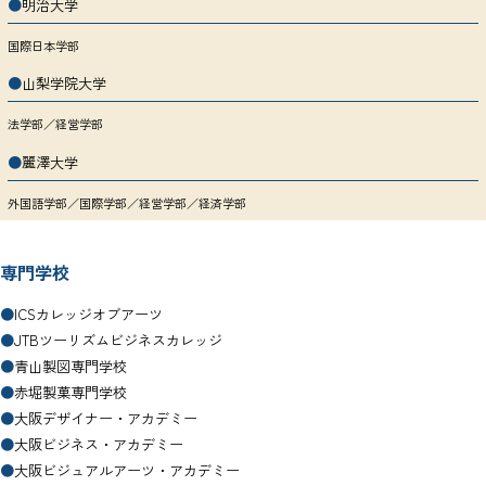
●
明治大学
国際日本学部
●
山梨学院大学
法学部／経営学部
●
麗澤大学
外国語学部／国際学部／経営学部／経済学部
専門学校
●
ICSカレッジオブアーツ
●
JTBツーリズムビジネスカレッジ
●
青山製図専門学校
●
赤堀製菓専門学校
●
大阪デザイナー・アカデミー
●
大阪ビジネス・アカデミー
●
大阪ビジュアルアーツ・アカデミー