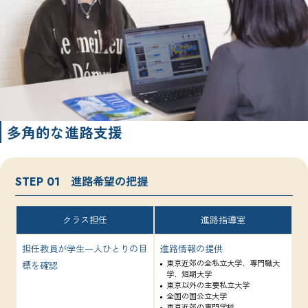
多角的な進路支援
進路希望の把握
STEP 01
クラス担任
進路指導室
担任教員が学生一人ひとりの目
進路情報の提供
東京近郊の全私立大学、専門職大
標を確認
学、短期大学
東京以外の主要私立大学
全国の国公立大学
東京近郊の専門学校