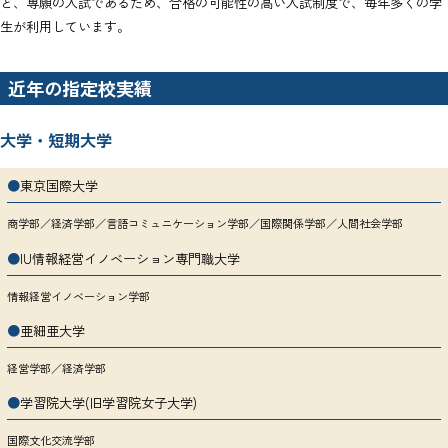
と、専願の入試であるため、合格の可能性の高い入試制度で、毎年多くの学
生が利用しています。
近年の指定校実績
大学・短期大学
●
東京国際大学
商学部／経済学部／言語コミュニケーション学部／国際関係学部／人間社会学部
●
IU情報経営イノベーション専門職大学
情報経営イノベーション学部
●
亜細亜大学
経営学部／経済学部
●
学習院大学(旧学習院女子大学)
国際文化交流学部