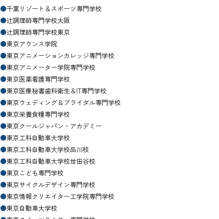
●
千葉リゾート＆スポーツ専門学校
●
辻調理師専門学校大阪
●
辻調理師専門学校東京
●
東京アウンス学院
●
東京アニメーションカレッジ専門学校
●
東京アニメーター学院専門学校
●
東京医薬看護専門学校
●
東京医療秘書歯科衛生＆IT専門学校
●
東京ウェディング＆ブライダル専門学校
●
東京栄養食糧専門学校
●
東京クールジャパン・アカデミー
●
東京工科自動車大学校
●
東京工科自動車大学校品川校
●
東京工科自動車大学校世田谷校
●
東京こども専門学校
●
東京サイクルデザイン専門学校
●
東京情報クリエイター工学院専門学校
●
東京自動車大学校