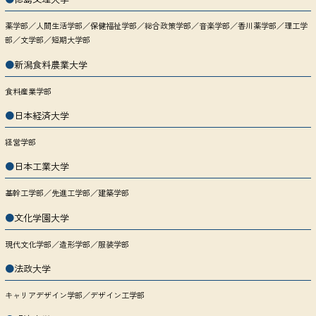
薬学部／人間生活学部／保健福祉学部／総合政策学部／音楽学部／香川薬学部／理工学
部／文学部／短期大学部
●
新潟食料農業大学
食料産業学部
●
日本経済大学
経営学部
●
日本工業大学
基幹工学部／先進工学部／建築学部
●
文化学園大学
現代文化学部／造形学部／服装学部
●
法政大学
キャリアデザイン学部／デザイン工学部