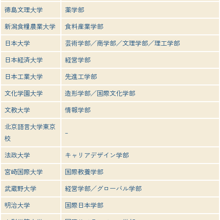
徳島文理大学
薬学部
新潟食糧農業大学
食料産業学部
日本大学
芸術学部／商学部／文理学部／理工学部
日本経済大学
経営学部
日本工業大学
先進工学部
文化学園大学
造形学部／国際文化学部
文教大学
情報学部
北京語言大学東京
–
校
法政大学
キャリアデザイン学部
宮崎国際大学
国際教養学部
武蔵野大学
経営学部／グローバル学部
明治大学
国際日本学部