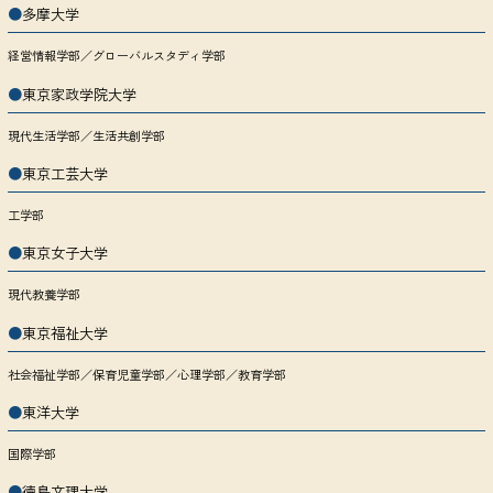
●
多摩大学
経営情報学部／グローバルスタディ学部
●
東京家政学院大学
現代生活学部／生活共創学部
●
東京工芸大学
工学部
●
東京女子大学
現代教養学部
●
東京福祉大学
社会福祉学部／保育児童学部／心理学部／教育学部
●
東洋大学
国際学部
●
徳島文理大学