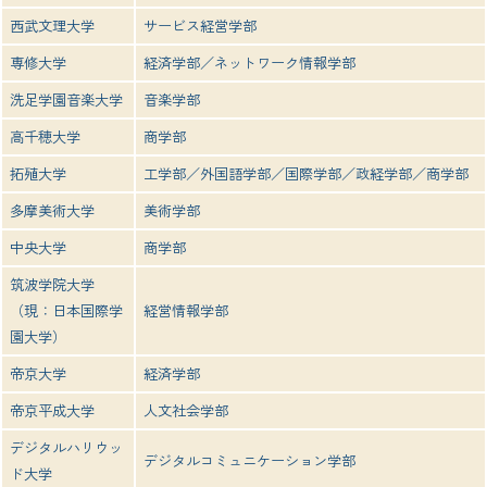
西武文理大学
サービス経営学部
専修大学
経済学部／ネットワーク情報学部
洗足学園音楽大学
音楽学部
高千穂大学
商学部
拓殖大学
工学部／外国語学部／国際学部／政経学部／商学部
多摩美術大学
美術学部
中央大学
商学部
筑波学院大学
（現：日本国際学
経営情報学部
園大学）
帝京大学
経済学部
帝京平成大学
人文社会学部
デジタルハリウッ
デジタルコミュニケーション学部
ド大学