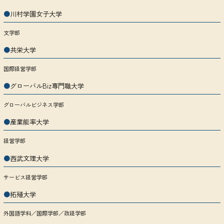
●
川村学園女子大学
文学部
●
共栄大学
国際経営学部
●
グローバルBiz専門職大学
グローバルビジネス学部
●
産業能率大学
経営学部
●
西武文理大学
サービス経営学部
●
拓殖大学
外国語学科／国際学部／政経学部