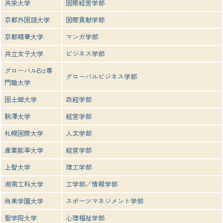
共栄大学
国際経営学部
京都外国語大学
国際貢献学部
京都精華大学
マンガ学部
共立女子大学
ビジネス学部
グローバルBiz専
グローバルビジネス学部
門職大学
国士舘大学
政経学部
駒澤大学
経営学部
札幌国際大学
人文学部
産業能率大学
経営学部
上智大学
理工学部
湘南工科大学
工学部／情報学部
尚美学園大学
スポーツマネジメント学部
聖学院大学
心理福祉学部