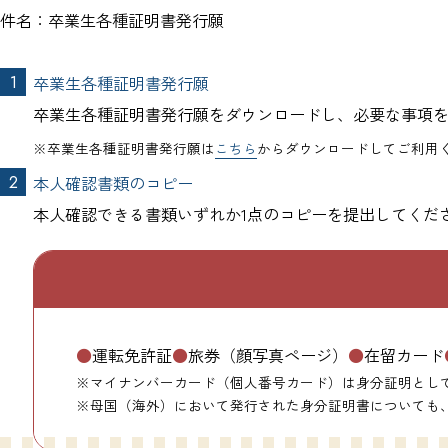
件名：卒業生各種証明書発行願
卒業生各種証明書発行願
卒業生各種証明書発行願をダウンロードし、必要な事項
※卒業生各種証明書発行願は
こちら
からダウンロードしてご利用
本人確認書類のコピー
本人確認できる書類いずれか1点のコピーを提出してくだ
●
運転免許証
●
旅券（顔写真ページ）
●
在留カード
※マイナンバーカード（個人番号カード）は身分証明とし
※母国（海外）において発行された身分証明書についても