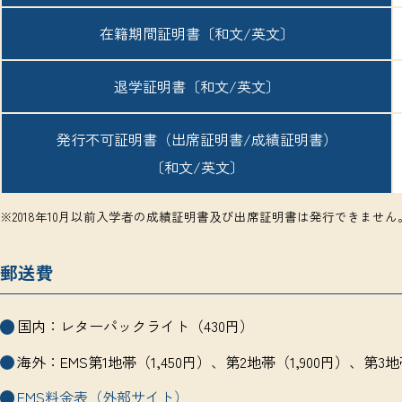
在籍期間証明書
〔和文/英文〕
退学証明書
〔和文/英文〕
発行不可証明書
（出席証明書/成績証明書）
〔和文/英文〕
※2018年10月以前入学者の成績証明書及び出席証明書は発行できま
郵送費
国内：レターパックライト（430円）
海外：EMS第1地帯（1,450円）、第2地帯（1,900円）、第3地
EMS料金表（外部サイト）