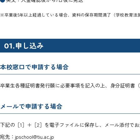
※卒業後5年以上経過している場合、資料の保存期間満了（学校教育法施
申し込み
01.
本校窓口で申請する場合
卒業生各種証明書発行願に必要事項を記入の上、身分証明書（
メールで申請する場合
下記の［1］＋［2］を電子ファイルに保存し、メール添付で
宛先：jpschool@tiu.ac.jp