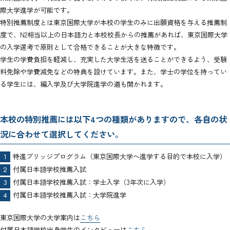
際大学進学が可能です。
特別推薦制度とは東京国際大学が本校の学生のみに出願資格を与える推薦制
度で、N2相当以上の日本語力と本校校長からの推薦があれば、東京国際大学
の入学選考で原則として合格できることが大きな特徴です。
学生の学費負担を軽減し、充実した大学生活を送ることができるよう、受験
料免除や学費減免などの特典を設けています。また、学士の学位を持ってい
る学生には、編入学及び大学院進学の道も開かれます。
本校の特別推薦には以下4つの種類がありますので、各自の状
況に合わせて選択してください。
特進ブリッジプログラム（東京国際大学へ進学する目的で本校に入学）
付属日本語学校推薦入試
付属日本語学校推薦入試：学士入学（3年次に入学）
付属日本語学校推薦入試：大学院進学
東京国際大学の大学案内は
こちら
付属日本語学校出身学生のインタビューは
こちら