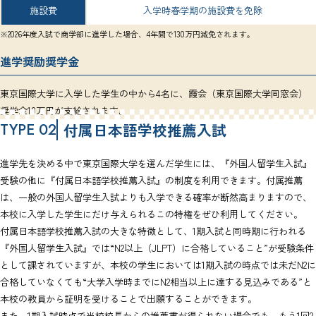
施設費
入学時春学期の施設費を免除
※2026年度入試で商学部に進学した場合、4年間で130万円減免されます。
進学奨励奨学金
東京国際大学に入学した学生の中から4名に、霞会（東京国際大学同窓会）
奨学金10万円が支給されます。
TYPE 02
付属日本語学校推薦入試
進学先を決める中で東京国際大学を選んだ学生には、『外国人留学生入試』
受験の他に『付属日本語学校推薦入試』の制度を利用できます。付属推薦
は、一般の外国人留学生入試よりも入学できる確率が断然高まりますので、
本校に入学した学生にだけ与えられるこの特権をぜひ利用してください。
付属日本語学校推薦入試の大きな特徴として、1期入試と同時期に行われる
『外国人留学生入試』では“N2以上（JLPT）に合格していること”が受験条件
として課されていますが、本校の学生においては1期入試の時点では未だN2に
合格していなくても“大学入学時までにN2相当以上に達する見込みである”と
本校の教員から証明を受けることで出願することができます。
また、1期入試時点で当校校長からの推薦書が得られない場合でも、もう1回2