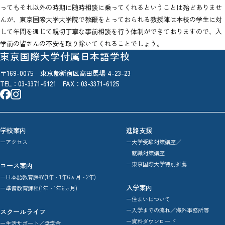
ってもそれ以外の時期に随時相談に乗ってくれるということは殆どありませ
んが、東京国際大学大学院で教鞭をとっておられる教授陣は本校の学生に対
して年間を通じて親切丁寧な事前相談を行う体制ができておりますので、入
学前の皆さんの不安を取り除いてくれることでしょう。
東京国際大学付属日本語学校
〒169-0075 東京都新宿区高田馬場 4-23-23
TEL：
03-3371-6121
FAX：03-3371-6125
学校案内
進路支援
ーアクセス
ー大学受験対策講座／
就職対策講座
ー東京国際大学特別推薦
コース案内
ー日本語教育課程(1年・1年6ヵ月・2年)
入学案内
ー準備教育課程(1年・1年6ヵ月)
ー住まいについて
ー入学までの流れ／海外事務所等
スクールライフ
ー資料ダウンロード
ー生活サポート／奨学金