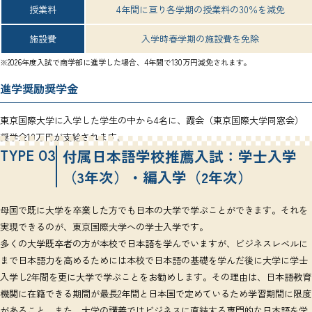
授業料
4年間に亘り各学期の授業料の30％を減免
施設費
入学時春学期の施設費を免除
※2026年度入試で商学部に進学した場合、4年間で130万円減免されます。
進学奨励奨学金
東京国際大学に入学した学生の中から4名に、霞会（東京国際大学同窓会）
奨学金10万円が支給されます。
TYPE 03
付属日本語学校推薦入試：学士入学
（3年次）・
編入学（2年次）
母国で既に大学を卒業した方でも日本の大学で学ぶことができます。それを
実現できるのが、東京国際大学への学士入学です。
多くの大学既卒者の方が本校で日本語を学んでいますが、ビジネスレベルに
まで日本語力を高めるためには本校で日本語の基礎を学んだ後に大学に学士
入学し2年間を更に大学で学ぶことをお勧めします。その理由は、日本語教育
機関に在籍できる期間が最長2年間と日本国で定めているため学習期間に限度
があること、また、大学の講義ではビジネスに直結する専門的な日本語を学