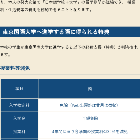
り、本人の努力次第で「日本語学校＋大学」の留学期間が短縮でき、 授業
料・生活費等の費用も節約できることとなります。
東京国際大学へ進学する際に得られる特典
本校の学生が東京国際大学に進学すると以下の経費支援（特典）が授与され
ます。
授業料等減免
項目
商
入学検定料
免除（Web出願処理費用は徴収）
入学金
半額免除
授業料
4年間に亘り各学期の授業料の30％を減免