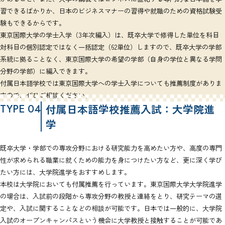
習できるばかりか、日本のビジネスマナーの習得や就職のための資格試験受
験もできるからです。
東京国際大学の学士入学（3年次編入）は、既卒大学で修得した単位を科目
対科目の個別認定ではなく一括認定（62単位）しますので、既卒大学の学部
系統に拠ることなく、東京国際大学の希望の学部（自身の学位と異なる学問
分野の学部）に編入できます。
付属日本語学校では東京国際大学への学士入学についても推薦制度がありま
すので、ぜひご相談ください。
TYPE 04
付属日本語学校推薦入試：大学院進
学
既卒大学・学部での専攻分野における研究能力を高めたい方や、高度の専門
性が求められる職業に就くための能力を身につけたい方など、更に深く学び
たい方には、大学院進学をおすすめします。
本校は大学院においても付属推薦を行っています。東京国際大学大学院進学
の場合は、入試前の段階から専攻分野の教授と連絡をとり、研究テーマの選
定や、入試に関することなどの相談が可能です。日本では一般的に、大学院
入試のオープンキャンパスという機会に大学教授と接触することが可能であ