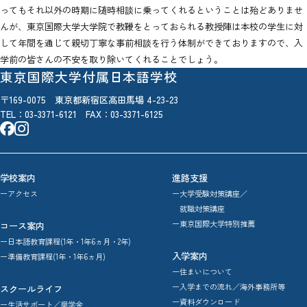
ってもそれ以外の時期に随時相談に乗ってくれるということは殆どありませ
んが、東京国際大学大学院で教鞭をとっておられる教授陣は本校の学生に対
して年間を通じて親切丁寧な事前相談を行う体制ができておりますので、入
学前の皆さんの不安を取り除いてくれることでしょう。
東京国際大学付属日本語学校
〒169-0075 東京都新宿区高田馬場 4-23-23
TEL：
03-3371-6121
FAX：03-3371-6125
学校案内
進路支援
ーアクセス
ー大学受験対策講座／
就職対策講座
ー東京国際大学特別推薦
コース案内
ー日本語教育課程(1年・1年6ヵ月・2年)
入学案内
ー準備教育課程(1年・1年6ヵ月)
ー住まいについて
ー入学までの流れ／海外事務所等
スクールライフ
ー資料ダウンロード
ー生活サポート／奨学金