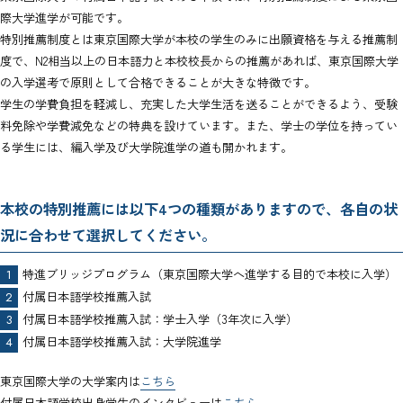
際大学進学が可能です。
特別推薦制度とは東京国際大学が本校の学生のみに出願資格を与える推薦制
度で、N2相当以上の日本語力と本校校長からの推薦があれば、東京国際大学
の入学選考で原則として合格できることが大きな特徴です。
学生の学費負担を軽減し、充実した大学生活を送ることができるよう、受験
料免除や学費減免などの特典を設けています。また、学士の学位を持ってい
る学生には、編入学及び大学院進学の道も開かれます。
本校の特別推薦には以下4つの種類がありますので、各自の状
況に合わせて選択してください。
特進ブリッジプログラム（東京国際大学へ進学する目的で本校に入学）
付属日本語学校推薦入試
付属日本語学校推薦入試：学士入学（3年次に入学）
付属日本語学校推薦入試：大学院進学
東京国際大学の大学案内は
こちら
付属日本語学校出身学生のインタビューは
こちら