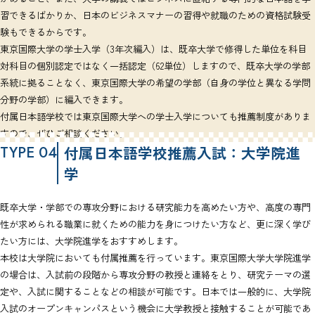
習できるばかりか、日本のビジネスマナーの習得や就職のための資格試験受
験もできるからです。
東京国際大学の学士入学（3年次編入）は、既卒大学で修得した単位を科目
対科目の個別認定ではなく一括認定（62単位）しますので、既卒大学の学部
系統に拠ることなく、東京国際大学の希望の学部（自身の学位と異なる学問
分野の学部）に編入できます。
付属日本語学校では東京国際大学への学士入学についても推薦制度がありま
すので、ぜひご相談ください。
TYPE 04
付属日本語学校推薦入試：大学院進
学
既卒大学・学部での専攻分野における研究能力を高めたい方や、高度の専門
性が求められる職業に就くための能力を身につけたい方など、更に深く学び
たい方には、大学院進学をおすすめします。
本校は大学院においても付属推薦を行っています。東京国際大学大学院進学
の場合は、入試前の段階から専攻分野の教授と連絡をとり、研究テーマの選
定や、入試に関することなどの相談が可能です。日本では一般的に、大学院
入試のオープンキャンパスという機会に大学教授と接触することが可能であ