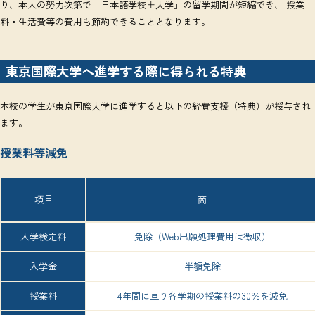
り、本人の努力次第で「日本語学校＋大学」の留学期間が短縮でき、 授業
料・生活費等の費用も節約できることとなります。
東京国際大学へ進学する際に得られる特典
本校の学生が東京国際大学に進学すると以下の経費支援（特典）が授与され
ます。
授業料等減免
項目
商
入学検定料
免除（Web出願処理費用は徴収）
入学金
半額免除
授業料
4年間に亘り各学期の授業料の30％を減免