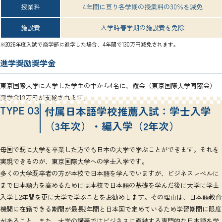
授業料
4年間に亘り各学期の授業料の30％を減免
施設費
入学時春学期の施設費を免除
※2026年度入試で商学部に進学した場合、4年間で130万円減免されます。
進学奨励奨学金
東京国際大学に入学した学生の中から4名に、霞会（東京国際大学同窓会）
奨学金10万円が支給されます。
TYPE 03
付属日本語学校推薦入試：学士入学
（3年次）・
編入学（2年次）
母国で既に大学を卒業した方でも日本の大学で学ぶことができます。それを
実現できるのが、東京国際大学への学士入学です。
多くの大学既卒者の方が本校で日本語を学んでいますが、ビジネスレベルに
まで日本語力を高めるためには本校で日本語の基礎を学んだ後に大学に学士
入学し2年間を更に大学で学ぶことをお勧めします。その理由は、日本語教育
機関に在籍できる期間が最長2年間と日本国で定めているため学習期間に限度
があること、また、大学の講義ではビジネスに直結する専門的な日本語を学