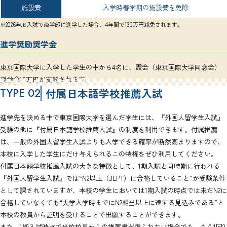
施設費
入学時春学期の施設費を免除
※2026年度入試で商学部に進学した場合、4年間で130万円減免されます。
進学奨励奨学金
東京国際大学に入学した学生の中から4名に、霞会（東京国際大学同窓会）
奨学金10万円が支給されます。
TYPE 02
付属日本語学校推薦入試
進学先を決める中で東京国際大学を選んだ学生には、『外国人留学生入試』
受験の他に『付属日本語学校推薦入試』の制度を利用できます。付属推薦
は、一般の外国人留学生入試よりも入学できる確率が断然高まりますので、
本校に入学した学生にだけ与えられるこの特権をぜひ利用してください。
付属日本語学校推薦入試の大きな特徴として、1期入試と同時期に行われる
『外国人留学生入試』では“N2以上（JLPT）に合格していること”が受験条件
として課されていますが、本校の学生においては1期入試の時点では未だN2に
合格していなくても“大学入学時までにN2相当以上に達する見込みである”と
本校の教員から証明を受けることで出願することができます。
また、1期入試時点で当校校長からの推薦書が得られない場合でも、もう1回2