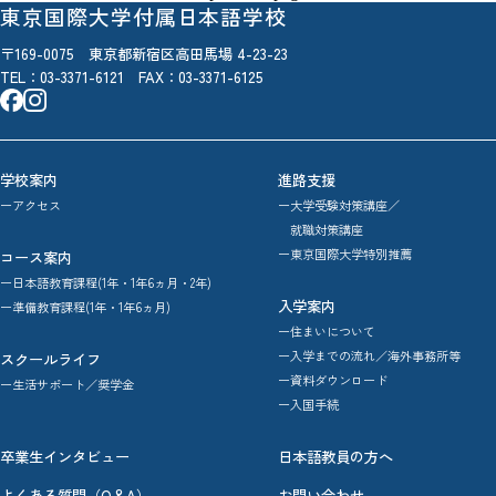
東京国際大学付属日本語学校
〒169-0075 東京都新宿区高田馬場 4-23-23
TEL：
03-3371-6121
FAX：03-3371-6125
学校案内
進路支援
ーアクセス
ー大学受験対策講座／
就職対策講座
ー東京国際大学特別推薦
コース案内
ー日本語教育課程(1年・1年6ヵ月・2年)
入学案内
ー準備教育課程(1年・1年6ヵ月)
ー住まいについて
ー入学までの流れ／海外事務所等
スクールライフ
ー資料ダウンロード
ー生活サポート／奨学金
ー入国手続
卒業生インタビュー
日本語教員の方へ
よくある質問（Q＆A）
お問い合わせ